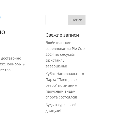
по
Свежие записи
Любительские
соревнования Ple Cup
2024 по сноукайт
 достаточно
фристайлу
даже юниоры ✊
завершены!
чество
Кубок Национального
Парка “Плещеево
озеро” по зимним
парусным видам
спорта состоялся!
Будь в курсе всей
движухи!