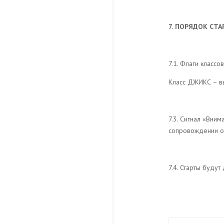
7.
ПОРЯДОК СТА
7.1. Флаги классо
Класс ДЖИКС – вы
7.3. Сигнал «Вн
сопровождении од
7.4. Старты будут