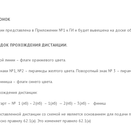
ОНОК
ии представлена в Приложении №1 к ГИ и будет вывешена на доске о
РЯДОК ПРОХОЖДЕНИЯ ДИСТАНЦИИ.
вой линии – флаги оранжевого цвета.
знаки №1, №2 – пирамиды желтого цвета. Поворотный знак № 3 – пира
финиша – флаги синего цвета.
хождения дистанции:
тарт — №
1 (лб) – 2(пб)
– 1(лб)
— 2(пб) – 3(лб) –
финиш
выставленной дистанции со схемой не является основанием для подачи п
сно правилу 62.1(а). Это изменяет правило 62.1(а)