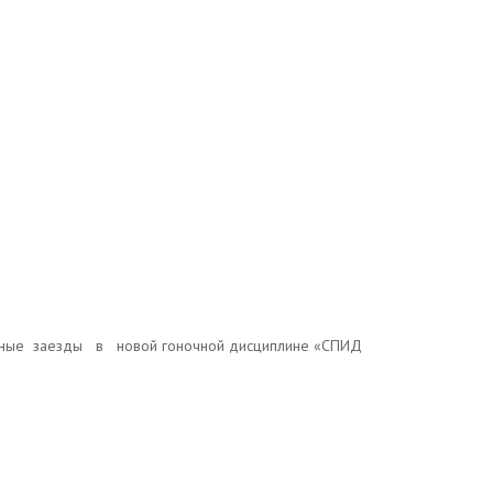
чные
заезды
в
новой гоночной дисциплине «СПИД