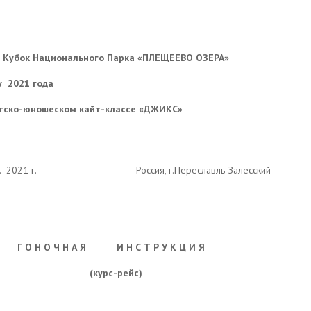
Кубок Национального Парка «ПЛЕЩЕЕВО ОЗЕРА»
у
2021 года
етско-юношеском кайт-классе «ДЖИКС»
.
2021 г.
Россия, г.Переславль-Залесский
Г О Н О Ч Н А Я
И Н С Т Р У К Ц И Я
(курс-рейс)