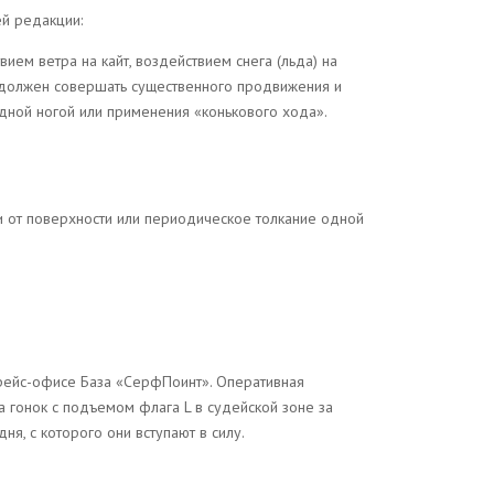
ей редакции:
ем ветра на кайт, воздействием снега (льда) на
 должен совершать существенного продвижения и
дной ногой или применения «конькового хода».
и от поверхности или периодическое толкание одной
рейс-офисе База «СерфПоинт». Оперативная
 гонок с подъемом флага L в судейской зоне за
я, с которого они вступают в силу.