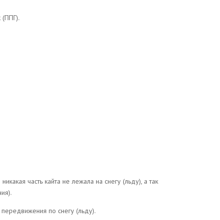
 (ППГ).
икакая часть кайта не лежала на снегу (льду), а так
ия).
 передвижения по снегу (льду).