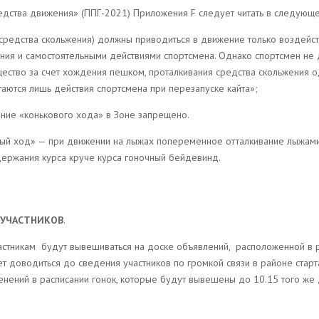
Средства движения» (ППГ-2021) Приложения F следует читать в следующ
редства скольжения) должны приводиться в движение только воздействи
ния и самостоятельными действиями спортсмена. Однако спортсмен не
ество за счет хождения пешком, проталкивания средства скольжения о
аются лишь действия спортсмена при перезапуске кайта»;
нение «конькового хода» в Зоне запрещено.
овый ход» — при движении на лыжах попеременное отталкивание лыжам
ержания курса круче курса гоночный бейдевинд.
 УЧАСТНИКОВ
.
астникам
будут вывешиваться на доске объявлений,
расположенной в 
 доводиться до сведения участников по громкой связи в районе старта
нений в расписании гонок, которые будут вывешены до 10.15 того же дн