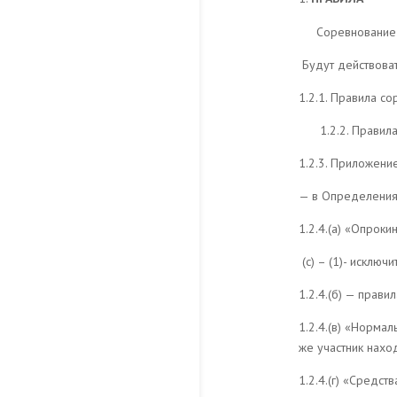
Соревнование
Будут действоват
1.2.1. Правила с
1.2.2. Прави
1.2.3. Приложение
— в Определения
1.2.4.(а) «Опроки
(с) – (1)- исключ
1.2.4.(б) — прави
1.2.4.(в) «Нормал
же участник нахо
1.2.4.(г) «Средс