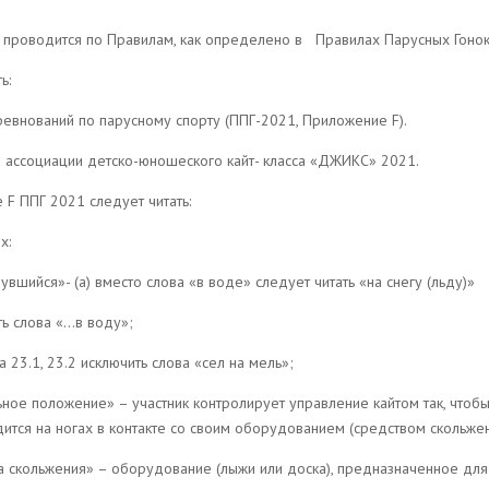
 проводится по Правилам, как определено в
Правилах Парусных Гонок
ь:
оревнований по парусному спорту (ППГ-2021, Приложение F).
ла ассоциации детско-юношеского кайт- класса «ДЖИКС» 2021.
 F ППГ 2021 следует читать:
х:
нувшийся»- (а) вместо слова «в воде» следует читать «на снегу (льду)»
ить слова «…в воду»;
ла 23.1, 23.2 исключить слова «сел на мель»;
ьное положение» – участник контролирует управление кайтом так, чтобы н
дится на ногах в контакте со своим оборудованием (средством скольжен
тва скольжения» – оборудование (лыжи или доска), предназначенное для