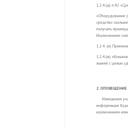
1.2.4.(д) п.42 «
«Оборудование (с
средство скольже
получать преимущ
Исключением счит
1.2.4. (е) Приме
1.2.4.(ж) «Коньк
лыжей с целью уд
2. ОПОВЕЩЕНИЕ
Извещения уч
информация будет
исключением изме